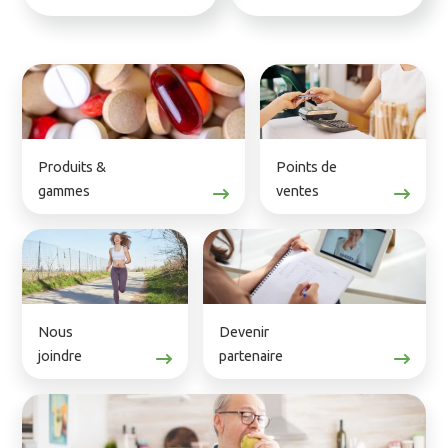
LesZamis offre des solutions
naturelles pour les enfants,
LABCATAL fabrique des
alliant phytothérapie,
oligo-éléments de première
homéopathie et
qualité (Oligosol ®)
nutrithérapie.
Découvrir
Découvrir
Produits &
Points de
gammes
ventes
Nous
Devenir
joindre
partenaire