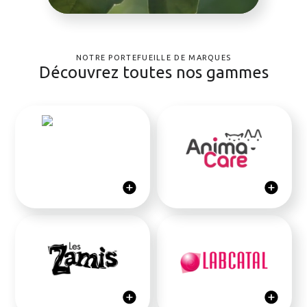
NOTRE PORTEFUEILLE DE MARQUES
Découvrez toutes nos gammes
Les formules ViaZen Pharma
AnimaCare offre des
sont composées d’extraits
solutions naturelles et
de plantes médicinales à
innovantes pour la santé des
haute concentration
chiens et chats.
Découvrir
Découvrir