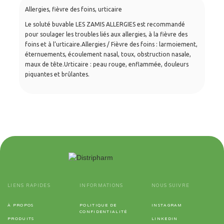
Allergies, fièvre des foins, urticaire
Le soluté buvable LES ZAMIS ALLERGIES est recommandé
pour soulager les troubles liés aux allergies, à la fièvre des
foins et à l’urticaire.Allergies / Fièvre des foins : larmoiement,
éternuements, écoulement nasal, toux, obstruction nasale,
maux de tête.Urticaire : peau rouge, enflammée, douleurs
piquantes et brûlantes.
LIENS RAPIDES
INFORMATIONS
NOUS SUIVRE
À PROPOS
POLITIQUE DE
INSTAGRAM
CONFIDENTIALITÉ
PRODUITS
LINKEDIN