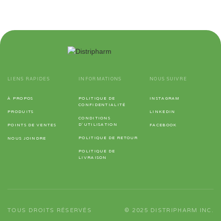
LIENS RAPIDES
INFORMATIONS
NOUS SUIVRE
À PROPOS
POLITIQUE DE
INSTAGRAM
CONFIDENTIALITÉ
PRODUITS
LINKEDIN
CONDITIONS
D'UTILISATION
POINTS DE VENTES
FACEBOOK
POLITIQUE DE RETOUR
NOUS JOINDRE
POLITIQUE DE
LIVRAISON
TOUS DROITS RÉSERVÉS
© 2025 DISTRIPHARM INC.