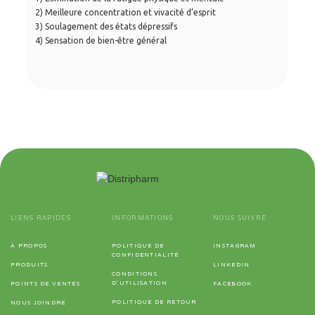
2) Meilleure concentration et vivacité d’esprit
3) Soulagement des états dépressifs
4) Sensation de bien-être général
LIENS RAPIDES
INFORMATIONS
NOUS SUIVRE
À PROPOS
POLITIQUE DE
INSTAGRAM
CONFIDENTIALITÉ
PRODUITS
LINKEDIN
CONDITIONS
D'UTILISATION
POINTS DE VENTES
FACEBOOK
POLITIQUE DE RETOUR
NOUS JOINDRE